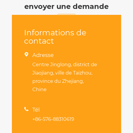
envoyer une demande
Informations de
contact

Adresse
Centre Jinglong, district de
Jiaojiang, ville de Taizhou,
province du Zhejiang,
Chine

Tél
+86-576-88310619