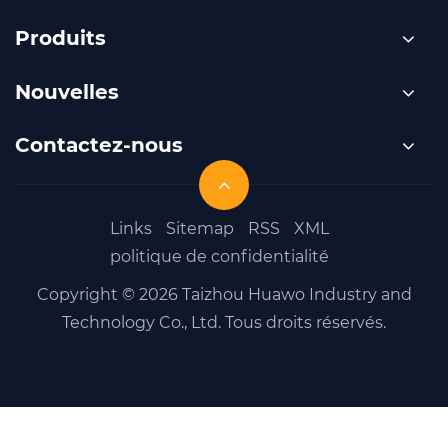
métallique
CC
fine
moderne
essentiel
Produits
formances ?
?
pour
le
Nouvelles
travail
moderne
Contactez-nous
des
métaux ?
Links
Sitemap
RSS
XML
politique de confidentialité
Copyright © 2026 Taizhou Huawo Industry and
Technology Co., Ltd. Tous droits réservés.