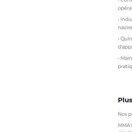
opérat
• Ind
navir
• Quin
d'app
• Mai
prati
Plus
Nos p
MMA 8