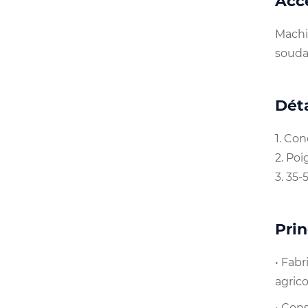
Acce
Machi
souda
Déta
1. Co
2. Poi
3. 35-
Pri
• Fab
agric
• Cons