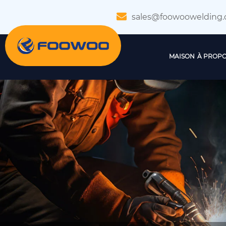
sales@foowoowelding
MAISON
À PROPO