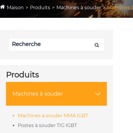
Maison
Produits
Machines à souder
Machines 
Produits
Machines à souder

Machines à souder MMA IGBT
Postes à souder TIG IGBT