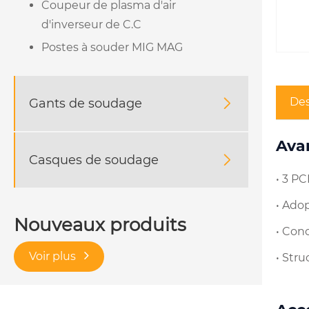
Coupeur de plasma d'air
d'inverseur de C.C
Postes à souder MIG MAG
Des
Gants de soudage

Ava
Casques de soudage

• 3 P
• Ado
Nouveaux produits
• Con
Voir plus
• Stru