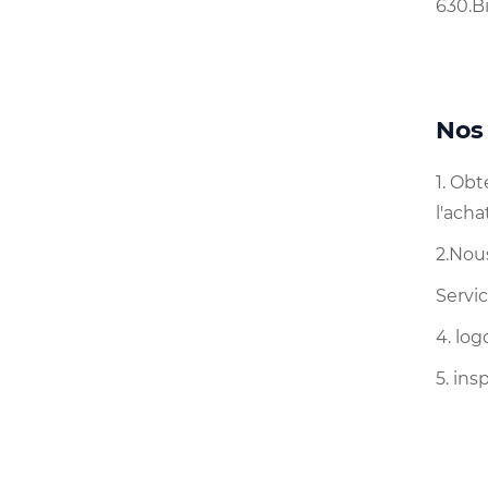
630.B
Nos
1. Ob
l'acha
2.Nou
Servic
4. lo
5. in