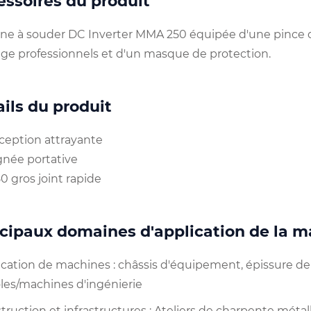
ssoires du produit
ne à souder DC Inverter MMA 250 équipée d'une pince d
ge professionnels et d'un masque de protection.
ils du produit
nception attrayante
gnée portative
50 gros joint rapide
ncipaux domaines d'application de la 
rication de machines : châssis d'équipement, épissure
oles/machines d'ingénierie
truction et infrastructures : Ateliers de charpente méta