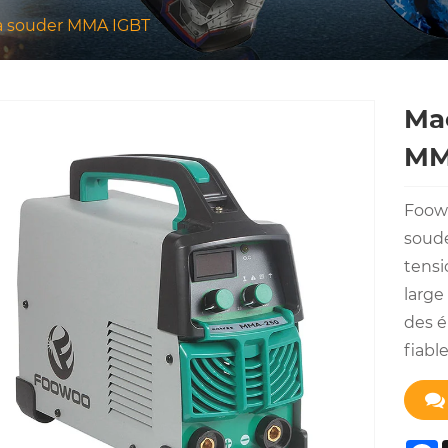
à souder MMA IGBT
Mac
MM
Foowo
soude
tensi
large
des é
fiabl
F