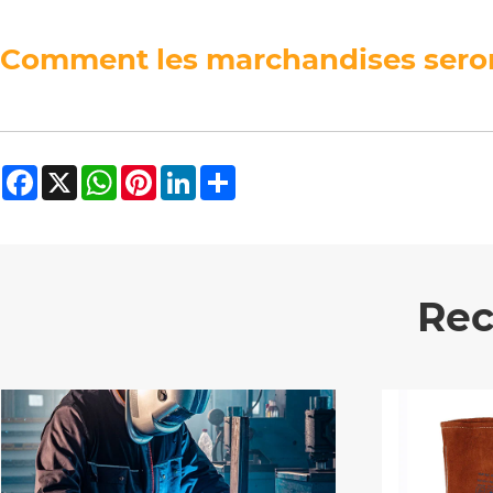
Comment les marchandises seront-
Facebook
X
WhatsApp
Pinterest
LinkedIn
Share
Rec