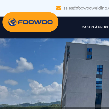
sales@foowoowelding
MAISON
À PROPO